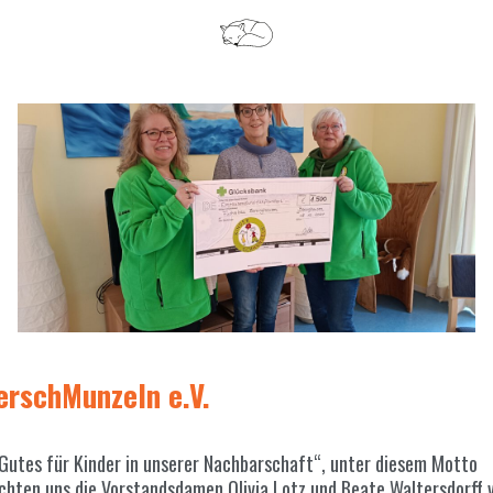
erschMunzeln e.V.
Gutes für Kinder in unserer Nachbarschaft“, unter diesem Motto
chten uns die Vorstandsdamen Olivia Lotz und Beate Waltersdorff