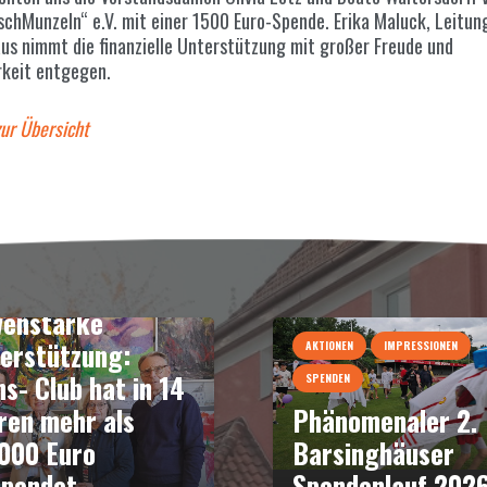
schMunzeln“ e.V. mit einer 1500 Euro-Spende. Erika Maluck, Leitun
us nimmt die finanzielle Unterstützung mit großer Freude und
keit entgegen.
zur Übersicht
DEN
enstarke
erstützung:
AKTIONEN
IMPRESSIONEN
ns- Club hat in 14
SPENDEN
ren mehr als
Phänomenaler 2.
000 Euro
Barsinghäuser
pendet
Spendenlauf 202