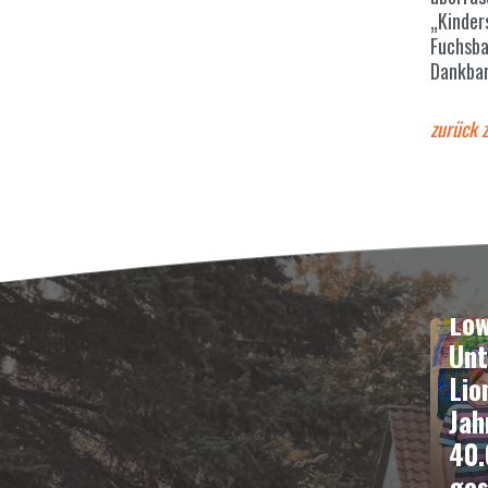
„Kinder
Fuchsba
Dankbar
zurück 
SPEN
Löw
Unt
Lio
Jah
40.
ges