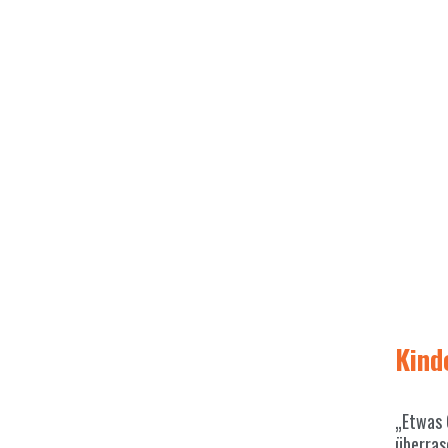
Kind
„Etwas 
überras