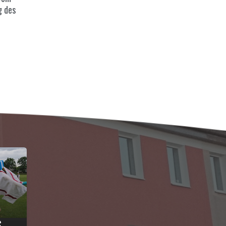
g des
6