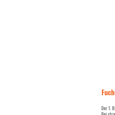
Fuch
Der 1. 
Bei str