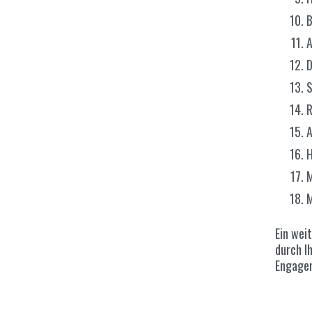
B
A
D
S
R
H
M
M
Ein wei
durch I
Engagem