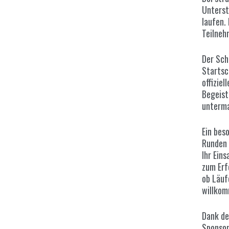
Unterst
laufen.
Teilneh
Der Sch
Startsc
offiziel
Begeist
unterma
Ein bes
Runden 
Ihr Ein
zum Erf
ob Läuf
willkom
Dank de
Sponsor