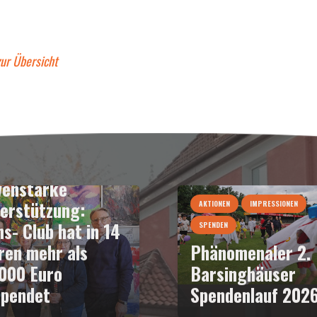
zur Übersicht
DEN
enstarke
erstützung:
AKTIONEN
IMPRESSIONEN
ns- Club hat in 14
SPENDEN
ren mehr als
Phänomenaler 2.
000 Euro
Barsinghäuser
pendet
Spendenlauf 202